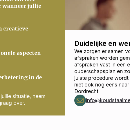
r wanneer jullie
n creatieve
Duidelijke en w
We zorgen er samen voo
ionele aspecten
afspraken worden gema
afspraken vast in een
ouderschapsplan en zor
erbetering in de
juiste procedure wordt
niet ook nog eens naa
Dordrecht.
ullie situatie, neem
info@koudstaalmed
graag over.