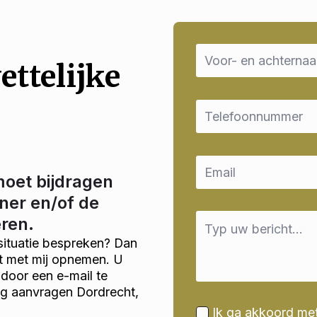
Name
*
ettelijke
Email
*
Email
*
moet bijdragen
ner en/of de
Message
eren.
*
situatie bespreken? Dan
ct met mij opnemen. U
door een e-mail te
ng aanvragen Dordrecht,
Ik ga akkoord me