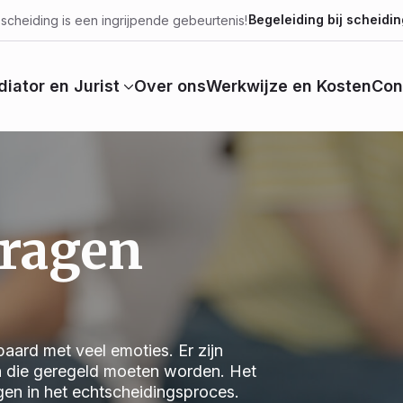
Begeleiding bij scheidin
scheiding is een ingrijpende gebeurtenis!
iator en Jurist
Over ons
Werkwijze en Kosten
Con
vragen
aard met veel emoties. Er zijn
n die geregeld moeten worden. Het
jgen in het echtscheidingsproces.