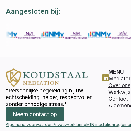
Aangesloten bij:
MENU
Mediator 
Over ons
"Persoonlijke begeleiding bij uw
Werkwijz
echtscheiding, helder, respectvol en
Contact
zonder onnodige stress."
Algemen
Neem contact op
Algemene voorwaarden
Privacyverklaring
MfN mediationregleme