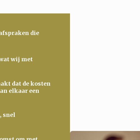
 afspraken die
 wat wij met
maakt dat de kosten
van elkaar een
, snel
ekomst om met