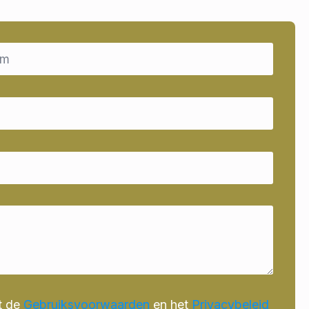
t de
Gebruiksvoorwaarden
en het
Privacybeleid