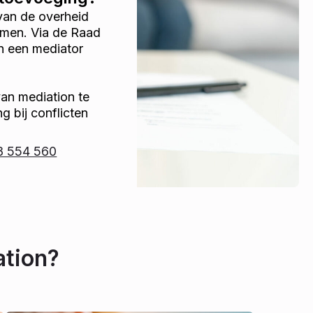
 van de overheid
omen. Via de Raad
n een mediator
van mediation te
g bij conflicten
8 554 560
ation?