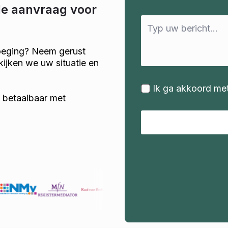
de aanvraag voor
Message
*
voeging? Neem gerust
kijken we uw situatie en
Ik ga akkoord me
k betaalbaar met