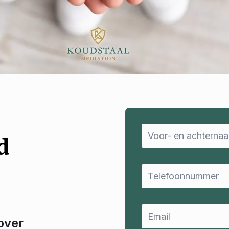
Name
*
d
Email
*
Email
*
over