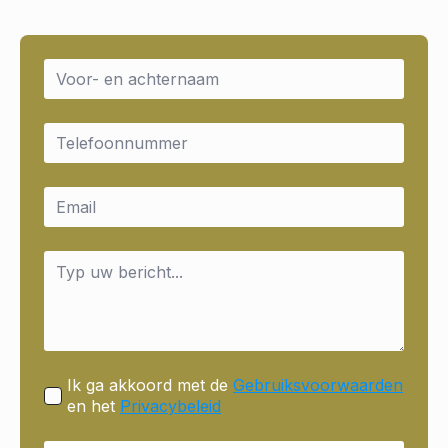
Name
*
Email
*
Email
*
Message
*
Ik ga akkoord met de
Gebruiksvoorwaarden
en het
Privacybeleid