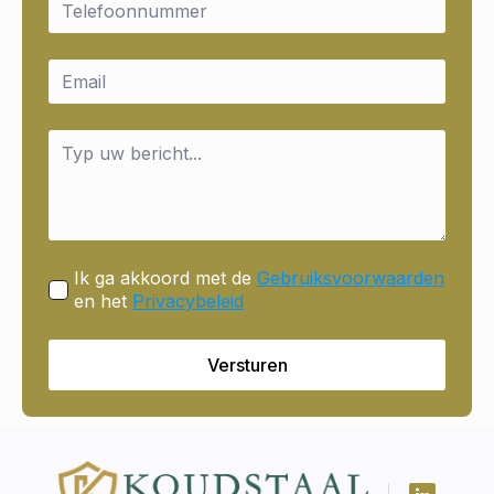
*
Email
*
Message
*
Ik ga akkoord met de
Gebruiksvoorwaarden
en het
Privacybeleid
Versturen